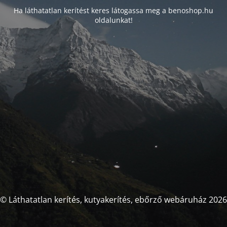
Ha láthatatlan kerítést keres látogassa meg a benoshop.hu
oldalunkat!
© Láthatatlan kerítés, kutyakerítés, ebőrző webáruház 2026