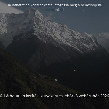
Ha láthatatlan kerítést keres látogassa meg a benoshop.hu
oldalunkat!
© Láthatatlan kerítés, kutyakerítés, ebőrző webáruház 2026