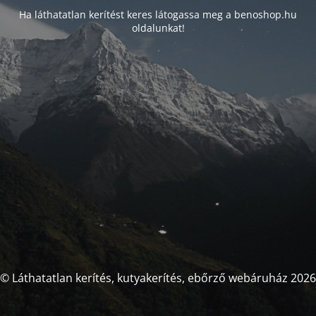
Ha láthatatlan kerítést keres látogassa meg a benoshop.hu
oldalunkat!
© Láthatatlan kerítés, kutyakerítés, ebőrző webáruház 2026