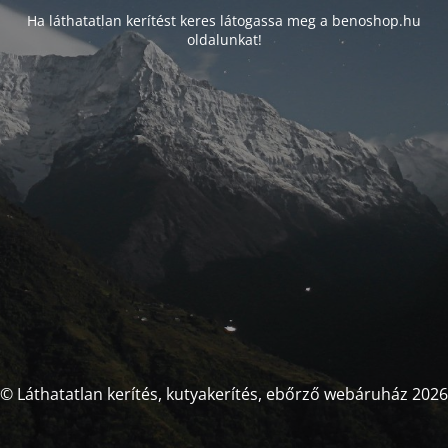
Ha láthatatlan kerítést keres látogassa meg a benoshop.hu
oldalunkat!
© Láthatatlan kerítés, kutyakerítés, ebőrző webáruház 2026